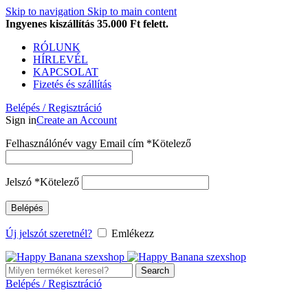
Skip to navigation
Skip to main content
Ingyenes kiszállítás 35.000 Ft felett.
RÓLUNK
HÍRLEVÉL
KAPCSOLAT
Fizetés és szállítás
Belépés / Regisztráció
Sign in
Create an Account
Felhasználónév vagy Email cím
*
Kötelező
Jelszó
*
Kötelező
Belépés
Új jelszót szeretnél?
Emlékezz
Search
Belépés / Regisztráció